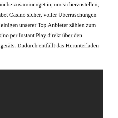
ranche zusammengetan, um sicherzustellen,
nbet Casino sicher, voller Überraschungen
u einigen unserer Top Anbieter zählen zum
ino per Instant Play direkt über den
geräts. Dadurch entfällt das Herunterladen