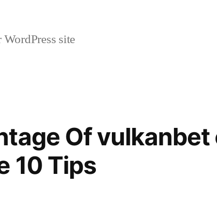
r WordPress site
tage Of vulkanbet 
 10 Tips