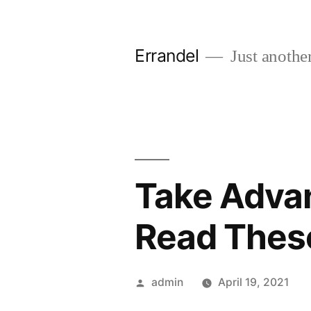
Skip
to
Errandel
Just anothe
content
Take Advan
Read These
Posted
admin
April 19, 2021
by