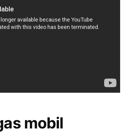
gas mobil