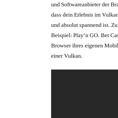
und Softwareanbieter der B
dass dein Erlebnis im Vulka
und absolut spannend ist. Z
Beispiel: Play’n GO. Bet Cas
Browser ihres eigenen Mobil
einer Vulkan.