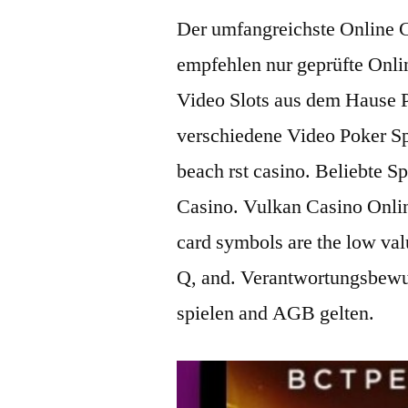
Der umfangreichste Online C
empfehlen nur geprüfte Onli
Video Slots aus dem Hause P
verschiedene Video Poker Sp
beach rst casino. Beliebte 
Casino. Vulkan Casino Onlin
card symbols are the low val
Q, and. Verantwortungsbewu
spielen and AGB gelten.