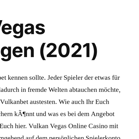
Vegas
ngen (2021)
 kennen sollte. Jeder Spieler der etwas für
 dadurch in fremde Welten abtauchen möchte,
 Vulkanbet austesten. Wie auch Ihr Euch
ichern kÃ¶nnt und was es bei dem Angebot
r Euch hier. Vulkan Vegas Online Casino mit
umgehend auf dem persönlichen Spielerkonto