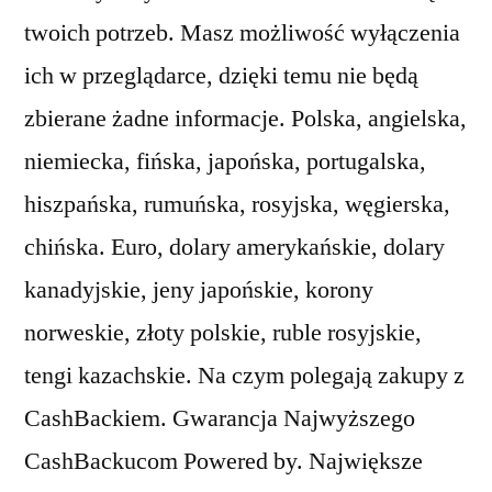
twoich potrzeb. Masz możliwość wyłączenia
ich w przeglądarce, dzięki temu nie będą
zbierane żadne informacje. Polska, angielska,
niemiecka, fińska, japońska, portugalska,
hiszpańska, rumuńska, rosyjska, węgierska,
chińska. Euro, dolary amerykańskie, dolary
kanadyjskie, jeny japońskie, korony
norweskie, złoty polskie, ruble rosyjskie,
tengi kazachskie. Na czym polegają zakupy z
CashBackiem. Gwarancja Najwyższego
CashBackucom Powered by. Największe