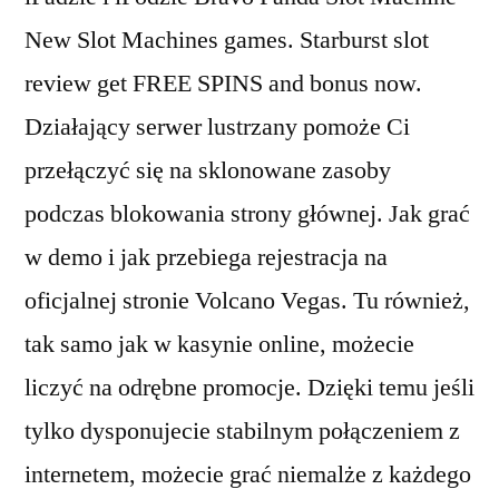
New Slot Machines games. Starburst slot
review get FREE SPINS and bonus now.
Działający serwer lustrzany pomoże Ci
przełączyć się na sklonowane zasoby
podczas blokowania strony głównej. Jak grać
w demo i jak przebiega rejestracja na
oficjalnej stronie Volcano Vegas. Tu również,
tak samo jak w kasynie online, możecie
liczyć na odrębne promocje. Dzięki temu jeśli
tylko dysponujecie stabilnym połączeniem z
internetem, możecie grać niemalże z każdego