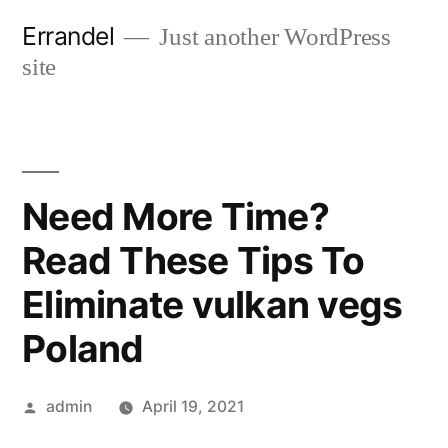
Skip
Errandel
Just another WordPress
to
site
content
Need More Time?
Read These Tips To
Eliminate vulkan vegs
Poland
Posted
admin
April 19, 2021
by