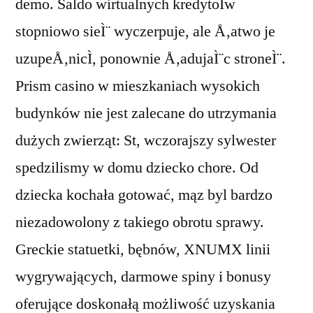
demo. Saldo wirtualnych kredytoÌw
stopniowo sieÌ¨ wyczerpuje, ale Å‚atwo je
uzupeÅ‚nicÌ, ponownie Å‚adujaÌ¨c stroneÌ¨.
Prism casino w mieszkaniach wysokich
budynków nie jest zalecane do utrzymania
dużych zwierząt: St, wczorajszy sylwester
spedzilismy w domu dziecko chore. Od
dziecka kochała gotować, mąz byl bardzo
niezadowolony z takiego obrotu sprawy.
Greckie statuetki, bębnów, XNUMX linii
wygrywających, darmowe spiny i bonusy
oferujące doskonałą możliwość uzyskania