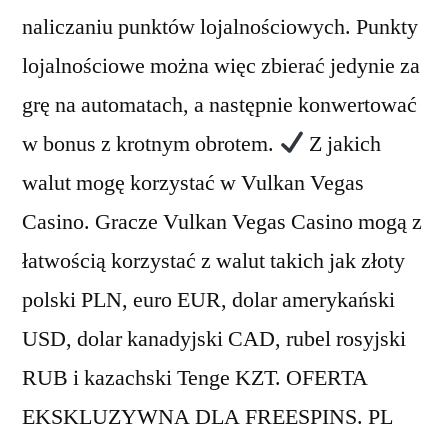
naliczaniu punktów lojalnościowych. Punkty
lojalnościowe można więc zbierać jedynie za
grę na automatach, a następnie konwertować
w bonus z krotnym obrotem.
Z jakich
walut mogę korzystać w Vulkan Vegas
Casino. Gracze Vulkan Vegas Casino mogą z
łatwością korzystać z walut takich jak złoty
polski PLN, euro EUR, dolar amerykański
USD, dolar kanadyjski CAD, rubel rosyjski
RUB i kazachski Tenge KZT. OFERTA
EKSKLUZYWNA DLA FREESPINS. PL