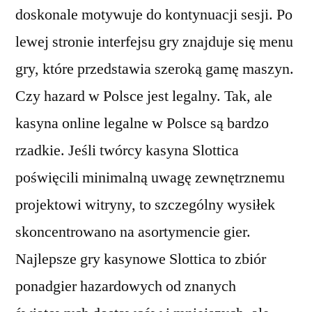
doskonale motywuje do kontynuacji sesji. Po
lewej stronie interfejsu gry znajduje się menu
gry, które przedstawia szeroką gamę maszyn.
Czy hazard w Polsce jest legalny. Tak, ale
kasyna online legalne w Polsce są bardzo
rzadkie. Jeśli twórcy kasyna Slottica
poświęcili minimalną uwagę zewnętrznemu
projektowi witryny, to szczególny wysiłek
skoncentrowano na asortymencie gier.
Najlepsze gry kasynowe Slottica to zbiór
ponadgier hazardowych od znanych