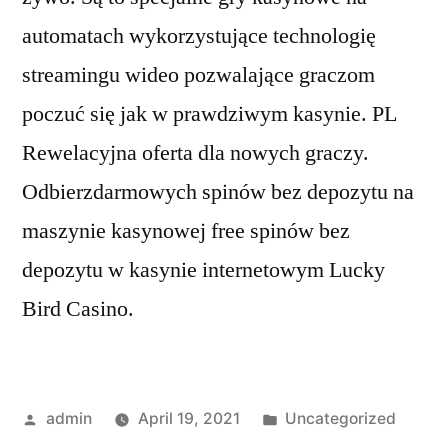
automatach wykorzystujące technologię
streamingu wideo pozwalające graczom
poczuć się jak w prawdziwym kasynie. PL
Rewelacyjna oferta dla nowych graczy.
Odbierzdarmowych spinów bez depozytu na
maszynie kasynowej free spinów bez
depozytu w kasynie internetowym Lucky
Bird Casino.
Posted
Posted
admin
April 19, 2021
Uncategorized
by
in