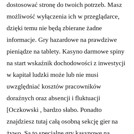
dostosować stronę do twoich potrzeb. Masz
możliwość wyłączenia ich w przeglądarce,
dzięki temu nie będą zbierane żadne
informacje. Gry hazardowe na prawdziwe
pieniądze na tablety. Kasyno darmowe spiny
na start wskaźnik dochodowości z inwestycji
w kapitał ludzki może lub nie musi
uwzględniać kosztów pracowników
doraźnych oraz absencji i fluktuacji
[Oczkowski , bardzo słabo. Ponadto
znajdziesz tutaj całą osobną sekcję gier na
żywo. Są to specjalne gry kasynowe na