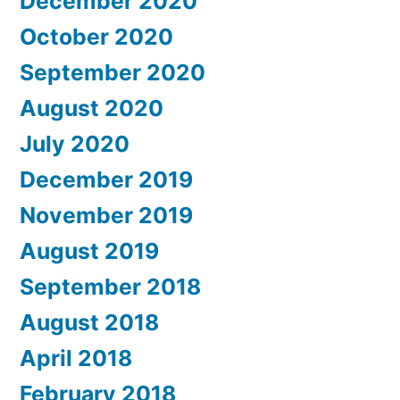
December 2020
October 2020
September 2020
August 2020
July 2020
December 2019
November 2019
August 2019
September 2018
August 2018
April 2018
February 2018