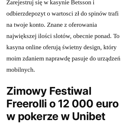
Zarejestruj się w kasynie Betsson i
odbierzdepozyt o wartosci zł do spinów trafi
na twoje konto. Znane z oferowania
największej ilości slotów, obecnie ponad. To
kasyna online oferują świetny design, który
moim zdaniem naprawdę pasuje do urządzeń
mobilnych.
Zimowy Festiwal
Freerolli o 12 000 euro
w pokerze w Unibet