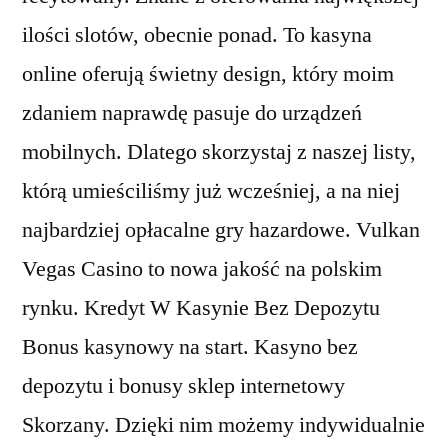
ilości slotów, obecnie ponad. To kasyna
online oferują świetny design, który moim
zdaniem naprawdę pasuje do urządzeń
mobilnych. Dlatego skorzystaj z naszej listy,
którą umieściliśmy już wcześniej, a na niej
najbardziej opłacalne gry hazardowe. Vulkan
Vegas Casino to nowa jakość na polskim
rynku. Kredyt W Kasynie Bez Depozytu
Bonus kasynowy na start. Kasyno bez
depozytu i bonusy sklep internetowy
Skorzany. Dzięki nim możemy indywidualnie