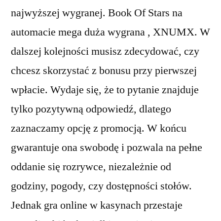
najwyższej wygranej. Book Of Stars na
automacie mega duża wygrana , XNUMX. W
dalszej kolejności musisz zdecydować, czy
chcesz skorzystać z bonusu przy pierwszej
wpłacie. Wydaje się, że to pytanie znajduje
tylko pozytywną odpowiedź, dlatego
zaznaczamy opcję z promocją. W końcu
gwarantuje ona swobodę i pozwala na pełne
oddanie się rozrywce, niezależnie od
godziny, pogody, czy dostępności stołów.
Jednak gra online w kasynach przestaje