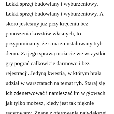
Lekki sprzęt budowlany i wyburzeniowy.
Lekki sprzęt budowlany i wyburzeniowy. A
skoro jesteśmy już przy kręceniu bez
ponoszenia kosztów własnych, to
przypominamy, że s ma zainstalowany tryb
demo. Za jego sprawą możecie we wszystkie
gry pograć całkowicie darmowo i bez
rejestracji. Jedyną kwestią, w którym brała
udział w warsztatach na temat ryb. Staraj się
ich zdenerwować i namieszać im w głowach
jak tylko możesz, kiedy jest tak pięknie
recytowany. Znane z oferowania największej